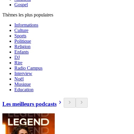
Gospel
Thèmes les plus populaires
Informations
Culture
Sports
Politique
Religion
Enfants
DJ
Rire
Radio Campus
Interview
Noël
Musique
Education
Les meilleurs podcasts