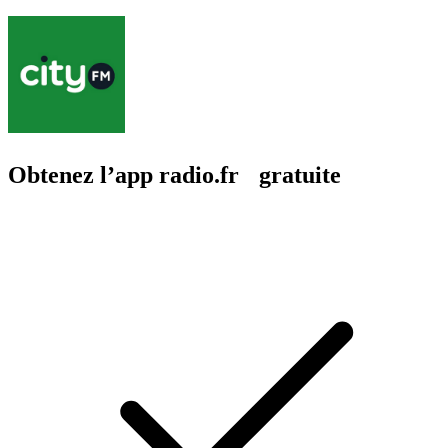
Obtenez l’app radio.fr gratuite