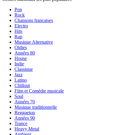
Pop
Rock
Chansons françaises
Electro
Hits
Rap
Musique Alternative
Oldies
Années 80
House
Indie
Classique
Jazz
Latino
Chillout
Film et Comédie musicale
Soul
Années 70
Musique traditionnelle
Reggaeton
Années 90
Trance
Heavy Metal
Ambient