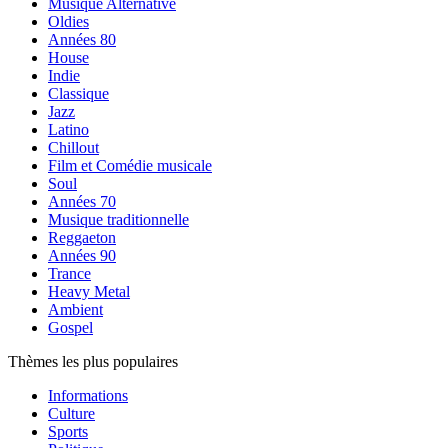
Musique Alternative
Oldies
Années 80
House
Indie
Classique
Jazz
Latino
Chillout
Film et Comédie musicale
Soul
Années 70
Musique traditionnelle
Reggaeton
Années 90
Trance
Heavy Metal
Ambient
Gospel
Thèmes les plus populaires
Informations
Culture
Sports