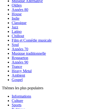
Musique Alternative
Oldies
Années 80
House
Indie
Classique
Jazz
Latino
Chillout
Film et Comédie musicale
Soul
Années 70
Musique traditionnelle
Reggaeton
Années 90
Trance
Heavy Metal
Ambient
Gospel
Thèmes les plus populaires
Informations
Culture
Sports