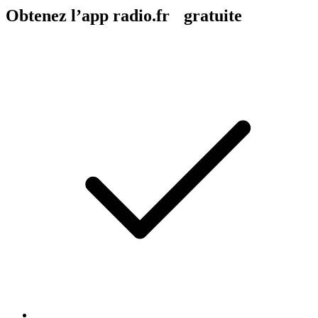
Obtenez l’app radio.fr gratuite