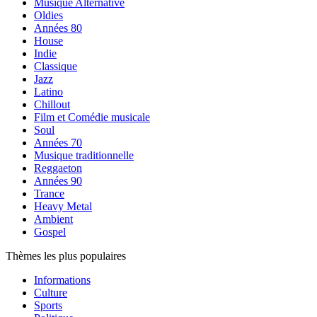
Musique Alternative
Oldies
Années 80
House
Indie
Classique
Jazz
Latino
Chillout
Film et Comédie musicale
Soul
Années 70
Musique traditionnelle
Reggaeton
Années 90
Trance
Heavy Metal
Ambient
Gospel
Thèmes les plus populaires
Informations
Culture
Sports