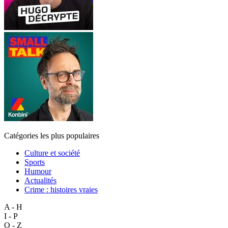
Catégories les plus populaires
Culture et société
Sports
Humour
Actualités
Crime : histoires vraies
A - H
I - P
Q - Z