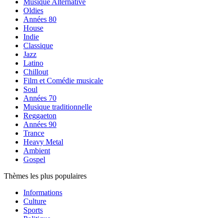
Musique Alternative
Oldies
Années 80
House
Indie
Classique
Jazz
Latino
Chillout
Film et Comédie musicale
Soul
Années 70
Musique traditionnelle
Reggaeton
Années 90
Trance
Heavy Metal
Ambient
Gospel
Thèmes les plus populaires
Informations
Culture
Sports