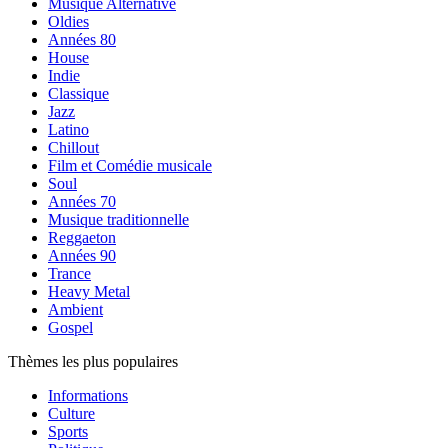
Musique Alternative
Oldies
Années 80
House
Indie
Classique
Jazz
Latino
Chillout
Film et Comédie musicale
Soul
Années 70
Musique traditionnelle
Reggaeton
Années 90
Trance
Heavy Metal
Ambient
Gospel
Thèmes les plus populaires
Informations
Culture
Sports