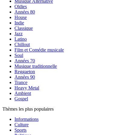
Musique Alternative
Oldies
Années 80
House
Indie
Classique
Jazz
Latino
Chillout
Film et Comédie musicale
Soul
Années 70
Musique traditionnelle
Reggaeton
Années 90
Trance
Heavy Metal
Ambient
Gospel
Thèmes les plus populaires
Informations
Culture
Sports