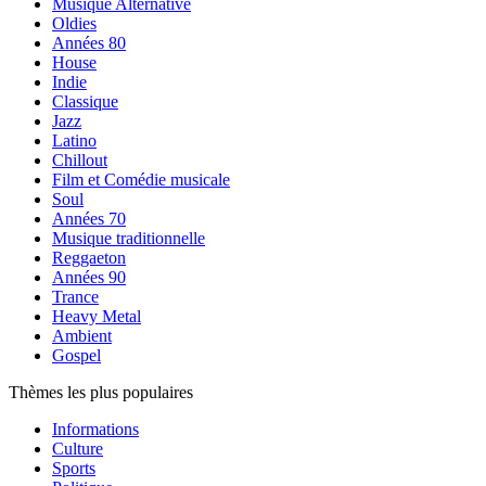
Musique Alternative
Oldies
Années 80
House
Indie
Classique
Jazz
Latino
Chillout
Film et Comédie musicale
Soul
Années 70
Musique traditionnelle
Reggaeton
Années 90
Trance
Heavy Metal
Ambient
Gospel
Thèmes les plus populaires
Informations
Culture
Sports