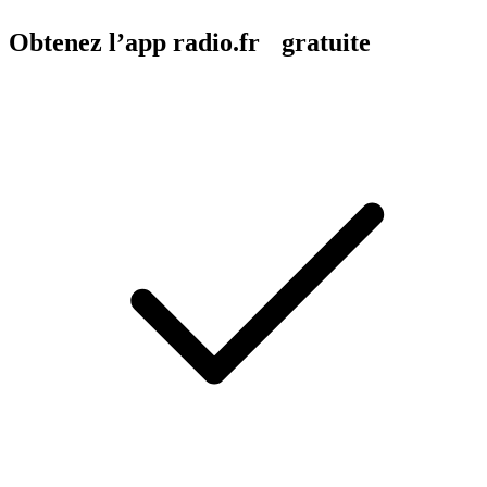
Obtenez l’app radio.fr gratuite