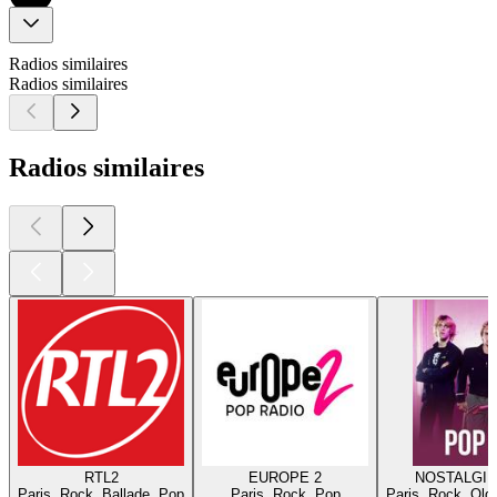
Radios similaires
Radios similaires
Radios similaires
RTL2
EUROPE 2
NOSTALGIE
Paris, Rock, Ballade, Pop
Paris, Rock, Pop
Paris, Rock, Old