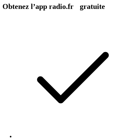
Obtenez l’app radio.fr gratuite