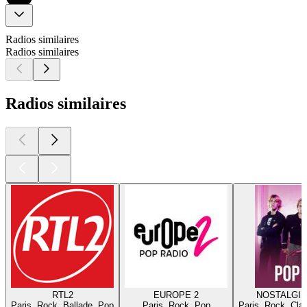
Radios similaires
Radios similaires
Radios similaires
RTL2
EUROPE 2
NOSTALGIE
Paris, Rock, Ballade, Pop
Paris, Rock, Pop
Paris, Rock, Cla