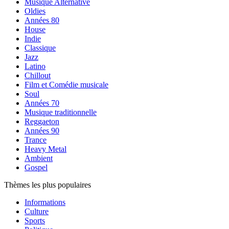
Musique Alternative
Oldies
Années 80
House
Indie
Classique
Jazz
Latino
Chillout
Film et Comédie musicale
Soul
Années 70
Musique traditionnelle
Reggaeton
Années 90
Trance
Heavy Metal
Ambient
Gospel
Thèmes les plus populaires
Informations
Culture
Sports