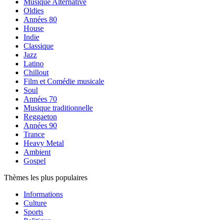
Musique Alternative
Oldies
Années 80
House
Indie
Classique
Jazz
Latino
Chillout
Film et Comédie musicale
Soul
Années 70
Musique traditionnelle
Reggaeton
Années 90
Trance
Heavy Metal
Ambient
Gospel
Thèmes les plus populaires
Informations
Culture
Sports