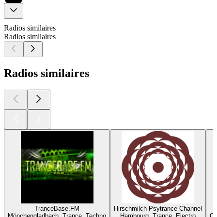
Radios similaires
Radios similaires
Radios similaires
TranceBase.FM
Hirschmilch Psytrance Channel
Mönchengladbach, Trance, Techno
Hambourg, Trance, Electro
Or