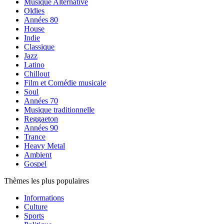
Musique Alternative
Oldies
Années 80
House
Indie
Classique
Jazz
Latino
Chillout
Film et Comédie musicale
Soul
Années 70
Musique traditionnelle
Reggaeton
Années 90
Trance
Heavy Metal
Ambient
Gospel
Thèmes les plus populaires
Informations
Culture
Sports