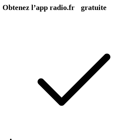
Obtenez l’app radio.fr gratuite