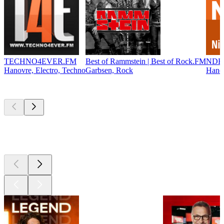
TECHNO4EVER.FM
Best of Rammstein | Best of Rock.FM
NDR 
Hanovre, Electro, Techno
Garbsen, Rock
Hanov
Les meilleurs
podcasts
Les meilleurs
podcasts
Les meilleurs
podcasts