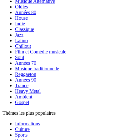
Musique Alternative
Oldies
Années 80
House
Indie
Classique
Jazz
Latino
Chillout
Film et Comédie musicale
Soul
Années 70
Musique traditionnelle
Reggaeton
Années 90
Trance
Heavy Metal
Ambient
Gospel
Thèmes les plus populaires
Informations
Culture
Sports