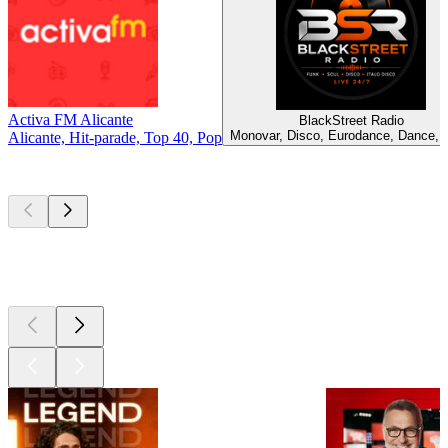
Activa FM Alicante
BlackStreet Radio
Monovar, Disco, Eurodance, Dance, 
Alicante, Hit-parade, Top 40, Pop
Les meilleurs
podcasts
Les meilleurs
podcasts
Les meilleurs
podcasts