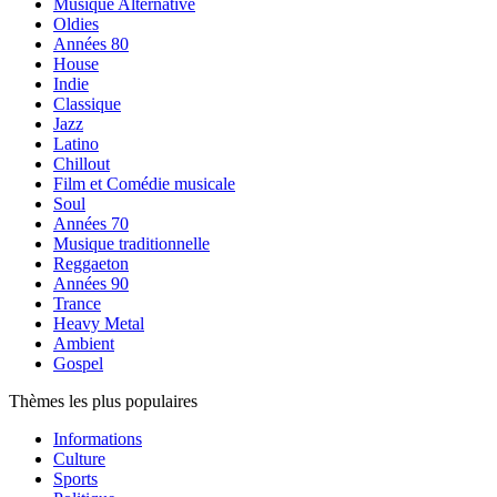
Musique Alternative
Oldies
Années 80
House
Indie
Classique
Jazz
Latino
Chillout
Film et Comédie musicale
Soul
Années 70
Musique traditionnelle
Reggaeton
Années 90
Trance
Heavy Metal
Ambient
Gospel
Thèmes les plus populaires
Informations
Culture
Sports