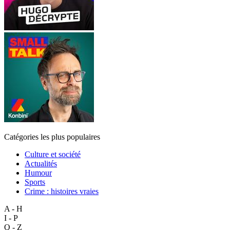
Catégories les plus populaires
Culture et société
Actualités
Humour
Sports
Crime : histoires vraies
A - H
I - P
Q - Z