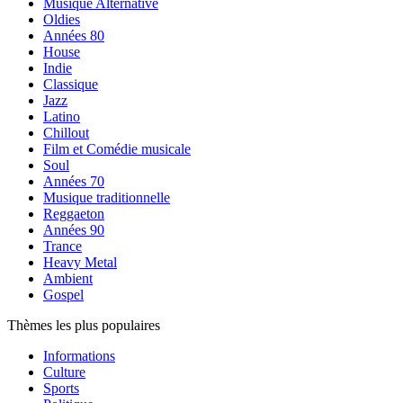
Musique Alternative
Oldies
Années 80
House
Indie
Classique
Jazz
Latino
Chillout
Film et Comédie musicale
Soul
Années 70
Musique traditionnelle
Reggaeton
Années 90
Trance
Heavy Metal
Ambient
Gospel
Thèmes les plus populaires
Informations
Culture
Sports