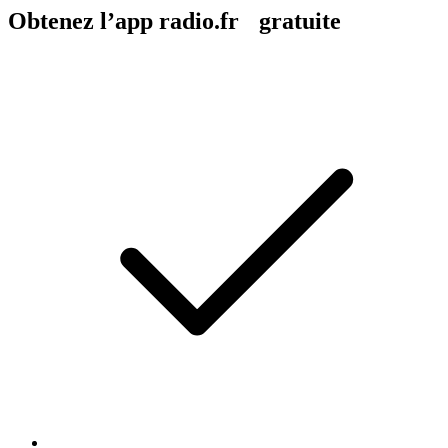
Obtenez l’app radio.fr gratuite