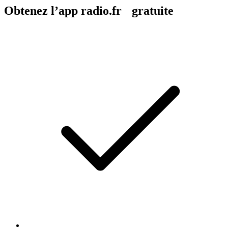
Obtenez l’app radio.fr gratuite