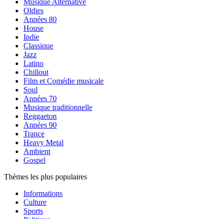
Musique Alternative
Oldies
Années 80
House
Indie
Classique
Jazz
Latino
Chillout
Film et Comédie musicale
Soul
Années 70
Musique traditionnelle
Reggaeton
Années 90
Trance
Heavy Metal
Ambient
Gospel
Thèmes les plus populaires
Informations
Culture
Sports