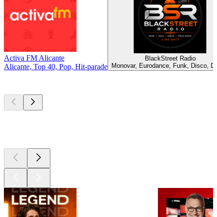
Activa FM Alicante
BlackStreet Radio
Monovar, Eurodance, Funk, Disco, D
Alicante, Top 40, Pop, Hit-parade
Les meilleurs
podcasts
Les meilleurs
podcasts
Les meilleurs
podcasts