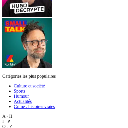
Catégories les plus populaires
Culture et société
Sports
Humour
Actualités
Crime : histoires vraies
A - H
I - P
Q - Z