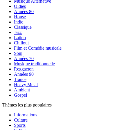
Musique Alternative
Oldies
Années 80
House
Indie
Classique
Jazz
Latino
Chillout
Film et Comédie musicale
Soul
Années 70
Musique traditionnelle
Reggaeton
Années 90
Trance
Heavy Metal
Ambient
Gospel
Thèmes les plus populaires
Informations
Culture
Sports