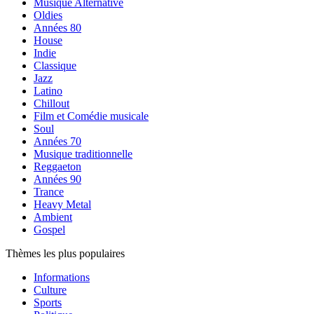
Musique Alternative
Oldies
Années 80
House
Indie
Classique
Jazz
Latino
Chillout
Film et Comédie musicale
Soul
Années 70
Musique traditionnelle
Reggaeton
Années 90
Trance
Heavy Metal
Ambient
Gospel
Thèmes les plus populaires
Informations
Culture
Sports