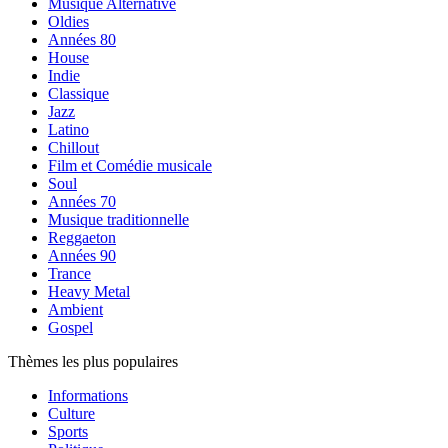
Musique Alternative
Oldies
Années 80
House
Indie
Classique
Jazz
Latino
Chillout
Film et Comédie musicale
Soul
Années 70
Musique traditionnelle
Reggaeton
Années 90
Trance
Heavy Metal
Ambient
Gospel
Thèmes les plus populaires
Informations
Culture
Sports