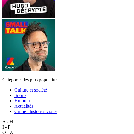
Catégories les plus populaires
Culture et société
Sports
Humour
Actualités
Crime : histoires vraies
A - H
I - P
Q - Z