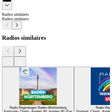
Radios similaires
Radios similaires
Radios similaires
Radio Regenbogen Baden-Württemberg
Radio Reg
Karlsruhe, Charts, Années 90, Années 80, Pop
Stuttgart, Charts, Anné