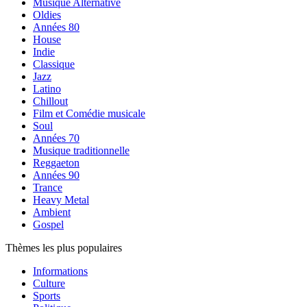
Musique Alternative
Oldies
Années 80
House
Indie
Classique
Jazz
Latino
Chillout
Film et Comédie musicale
Soul
Années 70
Musique traditionnelle
Reggaeton
Années 90
Trance
Heavy Metal
Ambient
Gospel
Thèmes les plus populaires
Informations
Culture
Sports