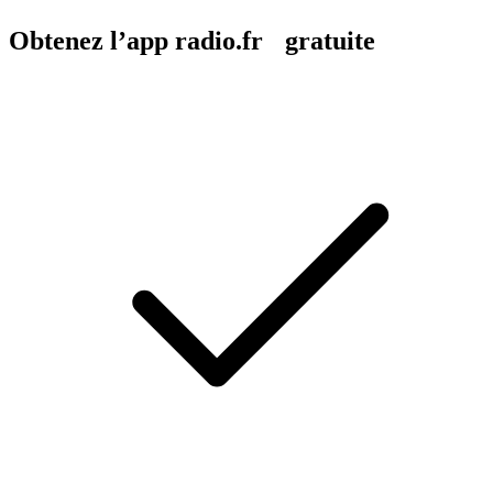
Obtenez l’app radio.fr gratuite