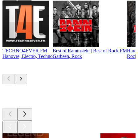
TECHNO4EVER.FM
Best of Rammstein | Best of Rock.FM
Hardr
Hanovre, Electro, Techno
Garbsen, Rock
Rock,
Les meilleurs
podcasts
Les meilleurs
podcasts
Les meilleurs
podcasts