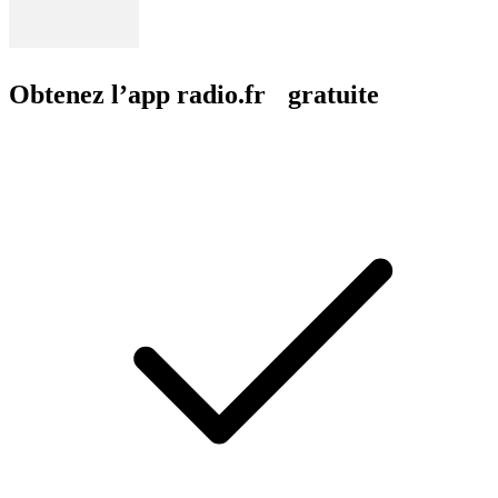
Obtenez l’app radio.fr gratuite