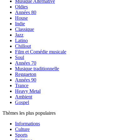
Musique Alternative
Oldies
Années 80
House
Indie
Classique
Jazz
Latino
Chillout
Film et Comédie musicale
Soul
Années 70
Musique traditionnelle
Reggaeton
Années 90
Trance
Heavy Metal
Ambient
Gospel
Thèmes les plus populaires
Informations
Culture
Sports