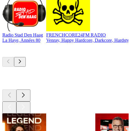
Radio Stad Den Haag
FRENCHCORE24FM RADIO
La Haye, Années 80
Venray, Happy Hardcore, Darkcore, Hardstyl
Les meilleurs
podcasts
Les meilleurs
podcasts
Les meilleurs
podcasts