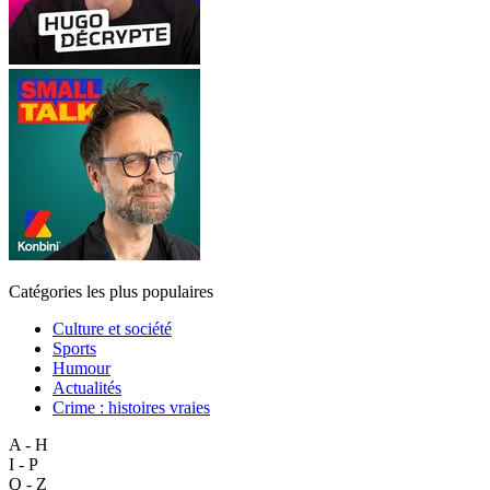
Catégories les plus populaires
Culture et société
Sports
Humour
Actualités
Crime : histoires vraies
A - H
I - P
Q - Z