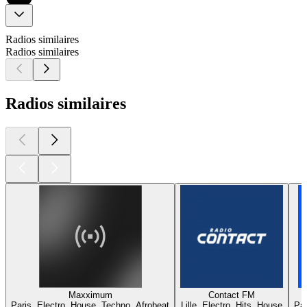
Radios similaires
Radios similaires
Radios similaires
Maxximum
Contact FM
Paris, Electro, House, Techno, Afrobeat
Lille, Electro, Hits, House
Par