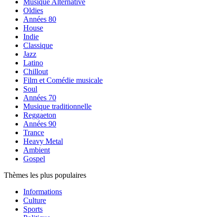
Musique Alternative
Oldies
Années 80
House
Indie
Classique
Jazz
Latino
Chillout
Film et Comédie musicale
Soul
Années 70
Musique traditionnelle
Reggaeton
Années 90
Trance
Heavy Metal
Ambient
Gospel
Thèmes les plus populaires
Informations
Culture
Sports