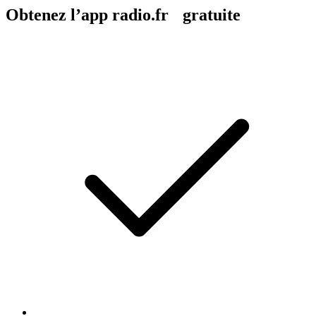
Obtenez l’app radio.fr gratuite