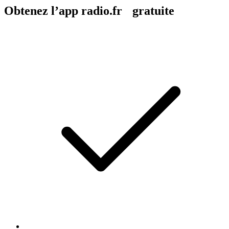
Obtenez l’app radio.fr gratuite