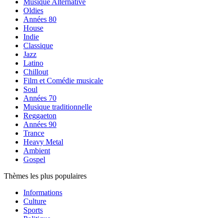
Musique Alternative
Oldies
Années 80
House
Indie
Classique
Jazz
Latino
Chillout
Film et Comédie musicale
Soul
Années 70
Musique traditionnelle
Reggaeton
Années 90
Trance
Heavy Metal
Ambient
Gospel
Thèmes les plus populaires
Informations
Culture
Sports