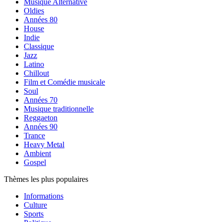
Musique Alternative
Oldies
Années 80
House
Indie
Classique
Jazz
Latino
Chillout
Film et Comédie musicale
Soul
Années 70
Musique traditionnelle
Reggaeton
Années 90
Trance
Heavy Metal
Ambient
Gospel
Thèmes les plus populaires
Informations
Culture
Sports