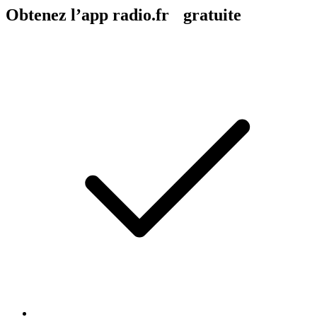
Obtenez l’app radio.fr gratuite