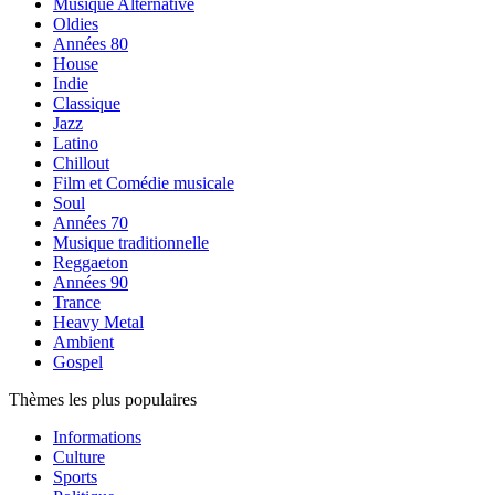
Musique Alternative
Oldies
Années 80
House
Indie
Classique
Jazz
Latino
Chillout
Film et Comédie musicale
Soul
Années 70
Musique traditionnelle
Reggaeton
Années 90
Trance
Heavy Metal
Ambient
Gospel
Thèmes les plus populaires
Informations
Culture
Sports