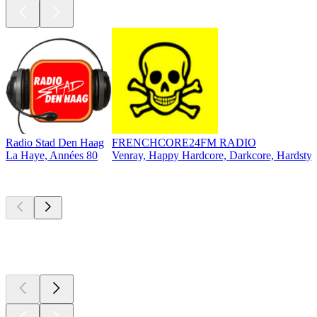
Radio Stad Den Haag
FRENCHCORE24FM RADIO
La Haye, Années 80
Venray, Happy Hardcore, Darkcore, Hardstyl
Les meilleurs
podcasts
Les meilleurs
podcasts
Les meilleurs
podcasts