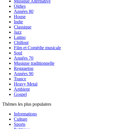
Musique Alternative
Oldies
Années 80
House
Indie
Classique
Jazz
Latino
Chillout
Film et Comédie musicale
Soul
Années 70
Musique traditionnelle
Reggaeton
Années 90
Trance
Heavy Metal
Ambient
Gospel
Thèmes les plus populaires
Informations
Culture
Sports