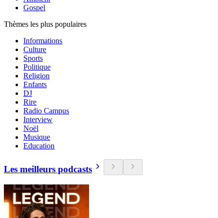
Gospel
Thèmes les plus populaires
Informations
Culture
Sports
Politique
Religion
Enfants
DJ
Rire
Radio Campus
Interview
Noël
Musique
Education
Les meilleurs podcasts