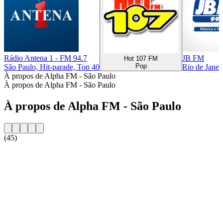
Rádio Antena 1 - FM 94.7
JB FM
Hot 107 FM
Pop
São Paulo, Hit-parade, Top 40
Rio de Janei
À propos de Alpha FM - São Paulo
À propos de Alpha FM - São Paulo
À propos de Alpha FM - São Paulo
(45)
Site web de la radio