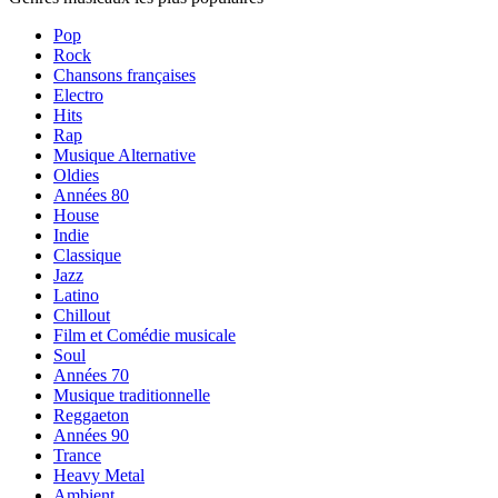
Pop
Rock
Chansons françaises
Electro
Hits
Rap
Musique Alternative
Oldies
Années 80
House
Indie
Classique
Jazz
Latino
Chillout
Film et Comédie musicale
Soul
Années 70
Musique traditionnelle
Reggaeton
Années 90
Trance
Heavy Metal
Ambient