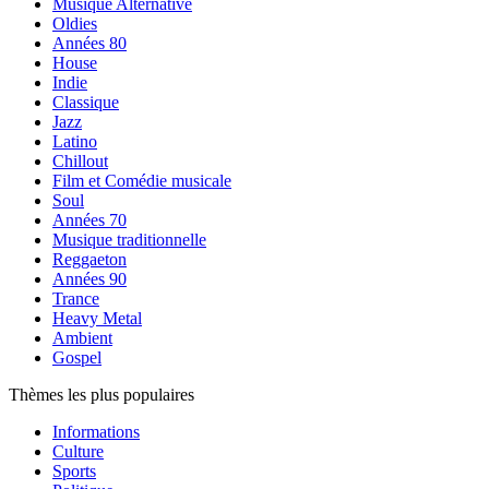
Musique Alternative
Oldies
Années 80
House
Indie
Classique
Jazz
Latino
Chillout
Film et Comédie musicale
Soul
Années 70
Musique traditionnelle
Reggaeton
Années 90
Trance
Heavy Metal
Ambient
Gospel
Thèmes les plus populaires
Informations
Culture
Sports