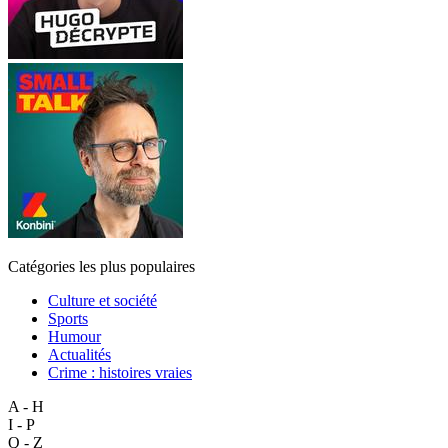
Catégories les plus populaires
Culture et société
Sports
Humour
Actualités
Crime : histoires vraies
A - H
I - P
Q - Z