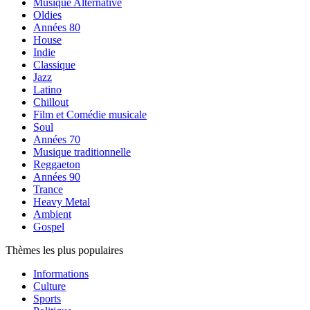
Musique Alternative
Oldies
Années 80
House
Indie
Classique
Jazz
Latino
Chillout
Film et Comédie musicale
Soul
Années 70
Musique traditionnelle
Reggaeton
Années 90
Trance
Heavy Metal
Ambient
Gospel
Thèmes les plus populaires
Informations
Culture
Sports