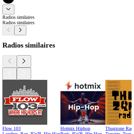
Radios similaires
Radios similaires
Radios similaires
Flow 103
Hotmix Hiphop
Thugzone Rad
Londres, Rap, R'n'B, Hip Hop
Paris, R'n'B, Hip Hop
Toronto, Trap,