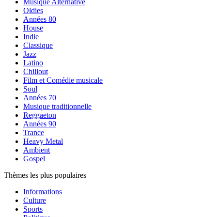
Musique Alternative
Oldies
Années 80
House
Indie
Classique
Jazz
Latino
Chillout
Film et Comédie musicale
Soul
Années 70
Musique traditionnelle
Reggaeton
Années 90
Trance
Heavy Metal
Ambient
Gospel
Thèmes les plus populaires
Informations
Culture
Sports