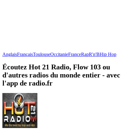
Anglais
Français
Toulouse
Occitanie
France
Rap
R'n'B
Hip Hop
Écoutez Hot 21 Radio, Flow 103 ou
d'autres radios du monde entier - avec
l'app de radio.fr