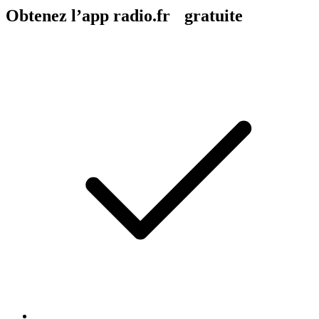
Obtenez l’app radio.fr gratuite