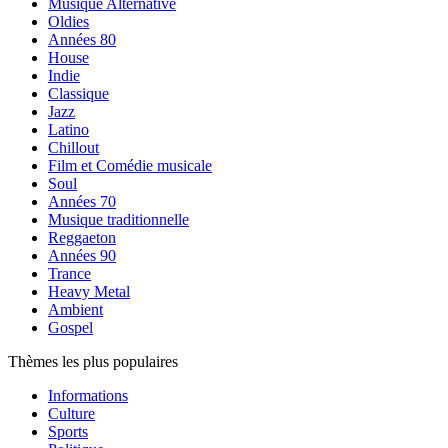
Musique Alternative
Oldies
Années 80
House
Indie
Classique
Jazz
Latino
Chillout
Film et Comédie musicale
Soul
Années 70
Musique traditionnelle
Reggaeton
Années 90
Trance
Heavy Metal
Ambient
Gospel
Thèmes les plus populaires
Informations
Culture
Sports