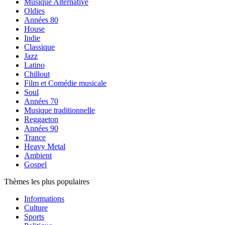
Musique Alternative
Oldies
Années 80
House
Indie
Classique
Jazz
Latino
Chillout
Film et Comédie musicale
Soul
Années 70
Musique traditionnelle
Reggaeton
Années 90
Trance
Heavy Metal
Ambient
Gospel
Thèmes les plus populaires
Informations
Culture
Sports