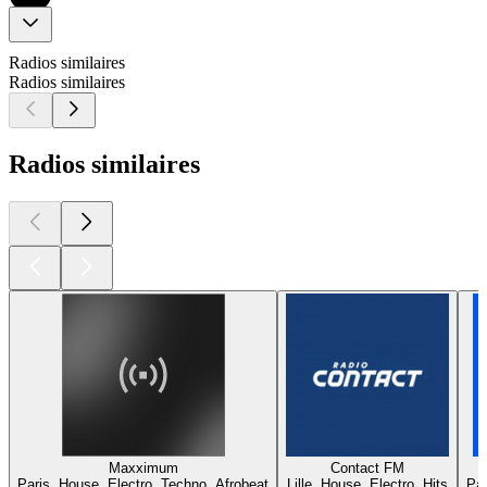
Radios similaires
Radios similaires
Radios similaires
Maxximum
Contact FM
Paris, House, Electro, Techno, Afrobeat
Lille, House, Electro, Hits
Par