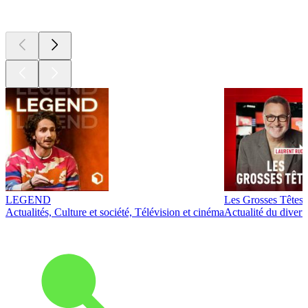
Les meilleurs
podcasts
LEGEND
Les Grosses Têtes
Actualités, Culture et société, Télévision et cinéma
Actualité du diver