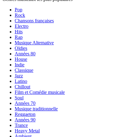
Pop
Rock
Chansons françaises
Electro
Hits
Rap
Musique Alternative
Oldies
Années 80
House
Indie
Classique
Jazz
Latino
Chillout
Film et Comédie musicale
Soul
Années 70
Musique traditionnelle
Reggaeton
Années 90
Trance
Heavy Metal
Ambient