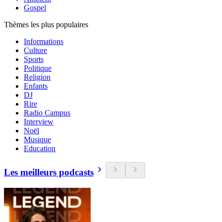
Gospel
Thèmes les plus populaires
Informations
Culture
Sports
Politique
Religion
Enfants
DJ
Rire
Radio Campus
Interview
Noël
Musique
Education
Les meilleurs podcasts