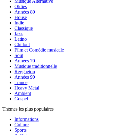
Musique Alternative
Oldies
Années 80
House
Indie
Classique
Jazz
Latino
Chillout
Film et Comédie musicale
Soul
Années 70
Musique traditionnelle
Reggaeton
Années 90
Trance
Heavy Metal
Ambient
Gospel
Thèmes les plus populaires
Informations
Culture
Sports