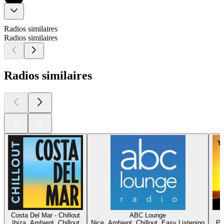
Radios similaires
Radios similaires
Radios similaires
Costa Del Mar - Chillout
ABC Lounge
Ibiza, Ambient, Chillout
Nice, Ambient, Chillout, Easy Listening
Pa