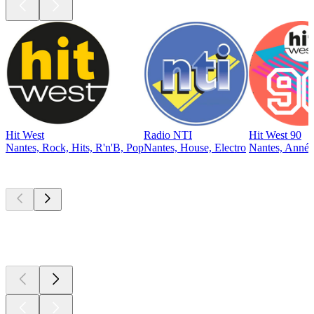
Hit West
Radio NTI
Hit West 90
Nantes, Rock, Hits, R'n'B, Pop
Nantes, House, Electro
Nantes, Année
Les meilleurs
podcasts
Les meilleurs
podcasts
Les meilleurs
podcasts