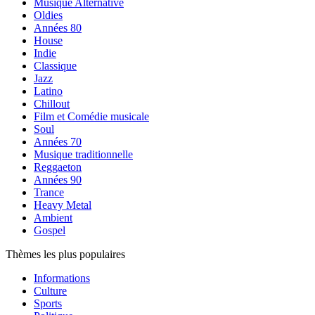
Musique Alternative
Oldies
Années 80
House
Indie
Classique
Jazz
Latino
Chillout
Film et Comédie musicale
Soul
Années 70
Musique traditionnelle
Reggaeton
Années 90
Trance
Heavy Metal
Ambient
Gospel
Thèmes les plus populaires
Informations
Culture
Sports