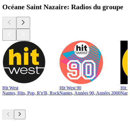
Océane Saint Nazaire: Radios du groupe
Hit West
Hit West 90
Hit 
Nantes, Hits, Pop, R'n'B, Rock
Nantes, Années 90, Années 2000
Nant
Les meilleurs
podcasts
Les meilleurs
podcasts