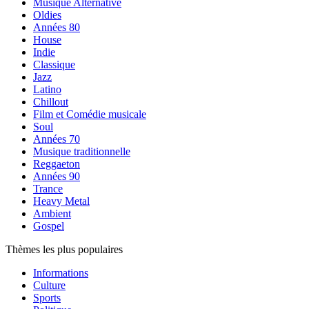
Musique Alternative
Oldies
Années 80
House
Indie
Classique
Jazz
Latino
Chillout
Film et Comédie musicale
Soul
Années 70
Musique traditionnelle
Reggaeton
Années 90
Trance
Heavy Metal
Ambient
Gospel
Thèmes les plus populaires
Informations
Culture
Sports