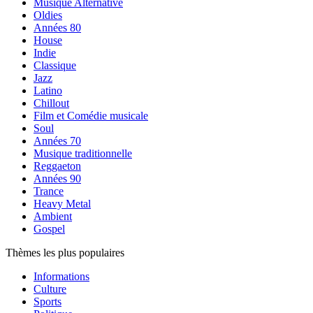
Musique Alternative
Oldies
Années 80
House
Indie
Classique
Jazz
Latino
Chillout
Film et Comédie musicale
Soul
Années 70
Musique traditionnelle
Reggaeton
Années 90
Trance
Heavy Metal
Ambient
Gospel
Thèmes les plus populaires
Informations
Culture
Sports