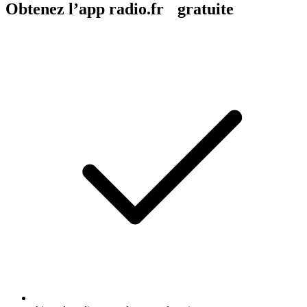
Obtenez l’app radio.fr gratuite