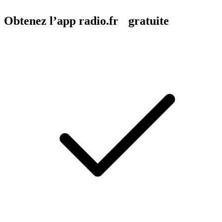
Obtenez l’app radio.fr gratuite