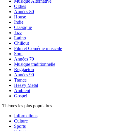
Musique Alternative
Oldies
Années 80
House
Indie
Classique
Jazz
Latino
Chillout
Film et Comédie musicale
Soul
Années 70
Musique traditionnelle
Reggaeton
Années 90
Trance
Heavy Metal
Ambient
Gospel
Thèmes les plus populaires
Informations
Culture
Sports