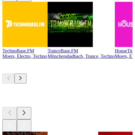
TechnoBase.FM
TranceBase.FM
HouseTim
Moers, Electro, Techno
Mönchengladbach, Trance, Techno
Moers, El
Les meilleurs
podcasts
Les meilleurs
podcasts
Les meilleurs
podcasts