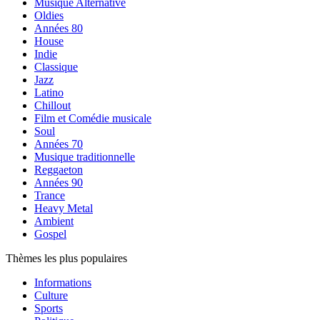
Musique Alternative
Oldies
Années 80
House
Indie
Classique
Jazz
Latino
Chillout
Film et Comédie musicale
Soul
Années 70
Musique traditionnelle
Reggaeton
Années 90
Trance
Heavy Metal
Ambient
Gospel
Thèmes les plus populaires
Informations
Culture
Sports