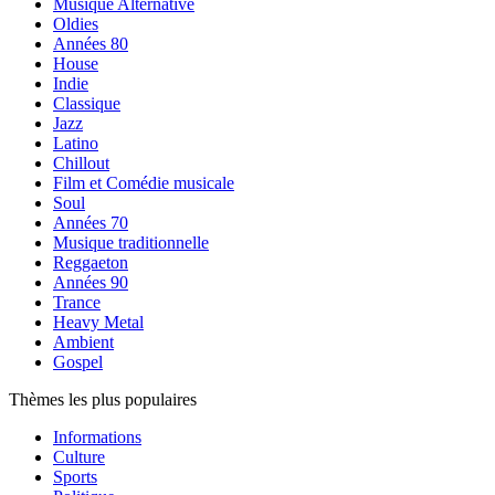
Musique Alternative
Oldies
Années 80
House
Indie
Classique
Jazz
Latino
Chillout
Film et Comédie musicale
Soul
Années 70
Musique traditionnelle
Reggaeton
Années 90
Trance
Heavy Metal
Ambient
Gospel
Thèmes les plus populaires
Informations
Culture
Sports