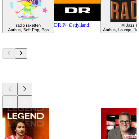
DR P4 Østjylland
radio raketten
M Jazz R
Aarhus, Soft Pop, Pop
Aarhus, Lounge, Ja
Les meilleurs
podcasts
Les meilleurs
podcasts
Les meilleurs
podcasts