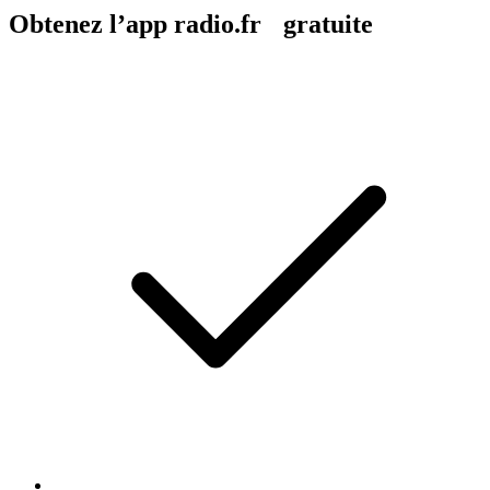
Obtenez l’app radio.fr gratuite