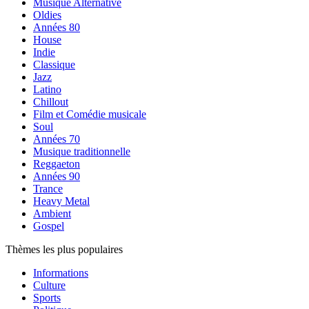
Musique Alternative
Oldies
Années 80
House
Indie
Classique
Jazz
Latino
Chillout
Film et Comédie musicale
Soul
Années 70
Musique traditionnelle
Reggaeton
Années 90
Trance
Heavy Metal
Ambient
Gospel
Thèmes les plus populaires
Informations
Culture
Sports