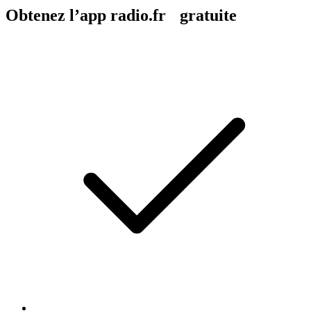
Obtenez l’app radio.fr gratuite