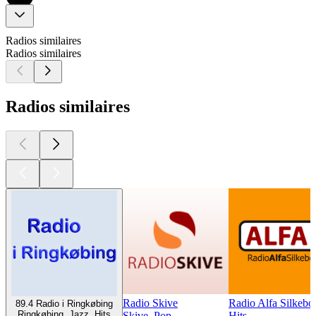
Radios similaires
Radios similaires
Radios similaires
Radio Skive
Radio Alfa Silkebo
89.4 Radio i Ringkøbing
Ringkøbing, Jazz, Hits
Skive, Pop
Hits