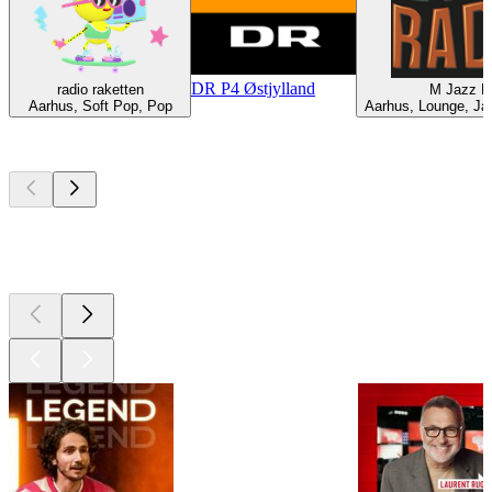
DR P4 Østjylland
radio raketten
M Jazz R
Aarhus, Soft Pop, Pop
Aarhus, Lounge, Ja
Les meilleurs
podcasts
Les meilleurs
podcasts
Les meilleurs
podcasts