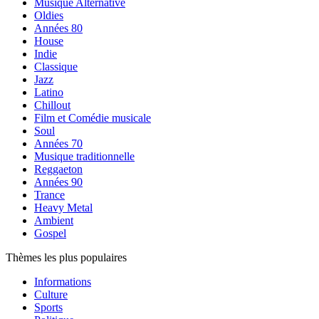
Musique Alternative
Oldies
Années 80
House
Indie
Classique
Jazz
Latino
Chillout
Film et Comédie musicale
Soul
Années 70
Musique traditionnelle
Reggaeton
Années 90
Trance
Heavy Metal
Ambient
Gospel
Thèmes les plus populaires
Informations
Culture
Sports