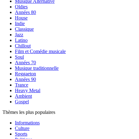
Musique Alternative
Oldies
Années 80
House
Indie
Classique
Jazz
Latino
Chillout
Film et Comédie musicale
Soul
Années 70
Musique traditionnelle
Reggaeton
Années 90
Trance
Heavy Metal
Ambient
Gospel
Thèmes les plus populaires
Informations
Culture
Sports