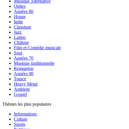
Musique Alternative
Oldies
Années 80
House
Indie
Classique
Jazz
Latino
Chillout
Film et Comédie musicale
Soul
Années 70
Musique traditionnelle
Reggaeton
Années 90
Trance
Heavy Metal
Ambient
Gospel
Thèmes les plus populaires
Informations
Culture
Sports