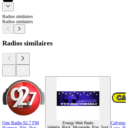
Radios similaires
Radios similaires
Radios similaires
One Radio 92.7 FM
Calypso 
Energy Web Radio
Valletta, Rock, Hit-parade, Pop, Soul
Hamrun, Hits, Pop
Luqa, Hit