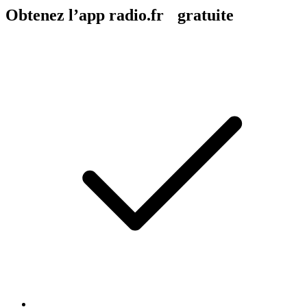
Obtenez l’app radio.fr gratuite