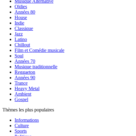
Musique Alternative
Oldies
Années 80
House
Indie
Classique
Jazz
Latino
Chillout
Film et Comédie musicale
Soul
Années 70
Musique traditionnelle
Reggaeton
Années 90
Trance
Heavy Metal
Ambient
Gospel
Thèmes les plus populaires
Informations
Culture
Sports