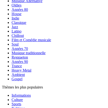
Musique Alternative
Oldies
Années 80
House
Indie
Classique
Jazz
Latino
Chillout
Film et Comédie musicale
Soul
Années 70
Musique traditionnelle
Reggaeton
Années 90
Trance
Heavy Metal
Ambient
Gospel
Thèmes les plus populaires
Informations
Culture
Sports