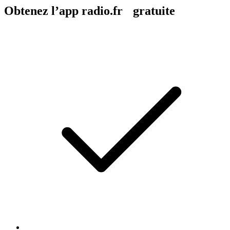
Obtenez l’app radio.fr gratuite