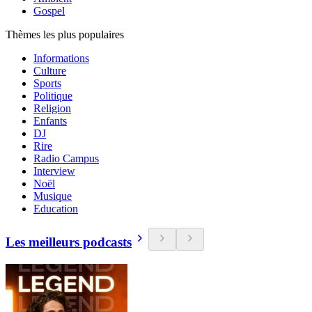
Gospel
Thèmes les plus populaires
Informations
Culture
Sports
Politique
Religion
Enfants
DJ
Rire
Radio Campus
Interview
Noël
Musique
Education
Les meilleurs podcasts