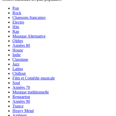
Pop
Rock
Chansons françaises
Electro
Hits
Rap
Musique Alternative
Oldies
Années 80
House
Indie
Classique
Jazz
Latino
Chillout
Film et Comédie musicale
Soul
Années 70
Musique traditionnelle
Reggaeton
Années 90
Trance
Heavy Metal
Ambient