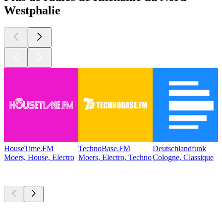
Westphalie
HouseTime.FM
TechnoBase.FM
Deutschlandfunk
Moers, House, Electro
Moers, Electro, Techno
Cologne, Classique
Les meilleurs
podcasts
Les meilleurs
podcasts