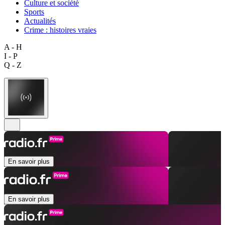
Culture et société
Sports
Actualités
Crime : histoires vraies
A - H
I - P
Q - Z
En savoir plus
En savoir plus