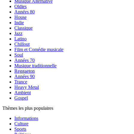
Musique Alternative
Oldies
Années 80
House
Indie
Classique
Jazz
Latino
Chillout
Film et Comédie musicale
Soul
Années 70
Musique traditionnelle
Reggaeton
Années 90
Trance
Heavy Metal
Ambient
Gospel
Thèmes les plus populaires
Informations
Culture
Sports