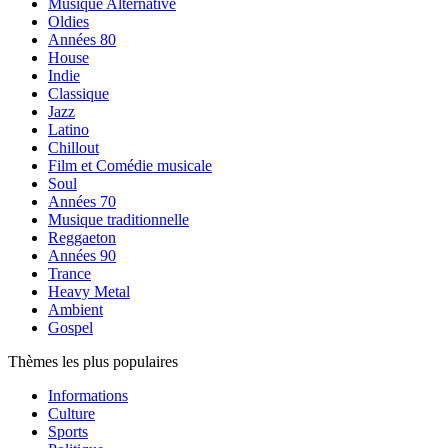
Musique Alternative
Oldies
Années 80
House
Indie
Classique
Jazz
Latino
Chillout
Film et Comédie musicale
Soul
Années 70
Musique traditionnelle
Reggaeton
Années 90
Trance
Heavy Metal
Ambient
Gospel
Thèmes les plus populaires
Informations
Culture
Sports