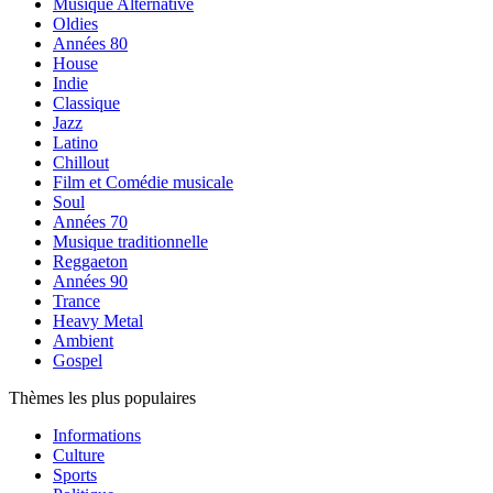
Musique Alternative
Oldies
Années 80
House
Indie
Classique
Jazz
Latino
Chillout
Film et Comédie musicale
Soul
Années 70
Musique traditionnelle
Reggaeton
Années 90
Trance
Heavy Metal
Ambient
Gospel
Thèmes les plus populaires
Informations
Culture
Sports