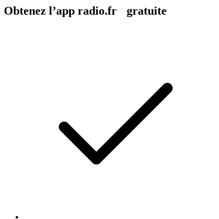
Obtenez l’app radio.fr gratuite