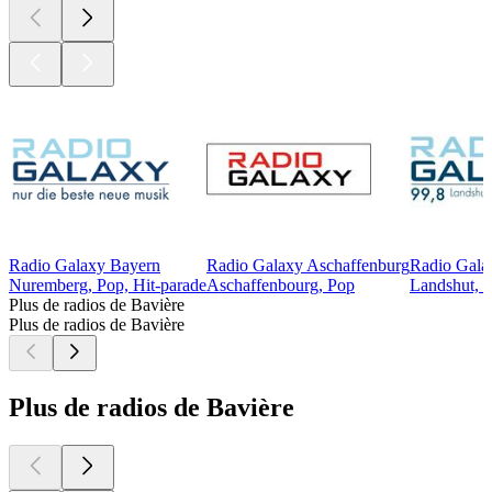
Radio Galaxy Bayern
Radio Galaxy Aschaffenburg
Radio Gala
Nuremberg, Pop, Hit-parade
Aschaffenbourg, Pop
Landshut, H
Plus de radios de Bavière
Plus de radios de Bavière
Plus de radios de Bavière