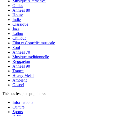
Musique Alternative
Oldies
Années 80
House
Indie
Classique
Jazz
Latino
Chillout
Film et Comédie musicale
Soul
Années 70
Musique traditionnelle
Reggaeton
Années 90
Trance
Heavy Metal
Ambient
Gospel
Thèmes les plus populaires
Informations
Culture
Sports